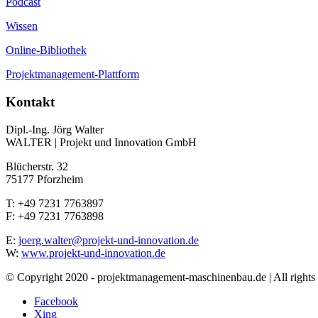
Podcast
Wissen
Online-Bibliothek
Projektmanagement-Plattform
Kontakt
Dipl.-Ing. Jörg Walter
WALTER | Projekt und Innovation GmbH
Blücherstr. 32
75177 Pforzheim
T: +49 7231 7763897
F: +49 7231 7763898
E:
joerg.walter@projekt-und-innovation.de
W:
www.projekt-und-innovation.de
© Copyright 2020 - projektmanagement-maschinenbau.de | All rights 
Facebook
Xing