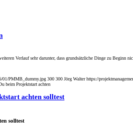
n
weiteren Verlauf sehr darunter, dass grundsätzliche Dinge zu Beginn nich
2016/01/PMMB_dummy.jpg
300
300
Jörg Walter
https://projektmanagem
 Du beim Projektstart achten
start achten solltest
n solltest