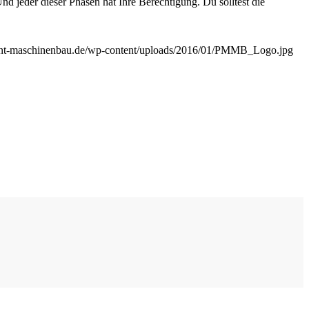
d jeder dieser Phasen hat Ihre Berechtigung. Du solltest die
ent-maschinenbau.de/wp-content/uploads/2016/01/PMMB_Logo.jpg