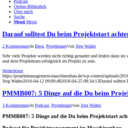
Podcast
Online-Bibliothek
Über mich
Suche
Menü
Menü
Darauf solltest Du beim Projektstart achte
2 Kommentare
/
in
Blog
,
Projektstart
/
von
Jörg Walter
Sehr viele Projekte werden nicht richtig gestartet und leiden dann im 
und dem Projektteam erfolgreich im Projekt zu sein.
Weiterlesen
https://projektmanagement-maschinenbau.de/wp-content/uploads/
Jörg Walter
2016-04-12 09:00:48
2018-04-25 08:34:13
Darauf solltest
PMMB007: 5 Dinge auf die Du beim Projekt
3 Kommentare
/
in
Podcast
,
Projektstart
/
von
Jörg Walter
PMMB007: 5 Dinge auf die Du beim Projektstart achte
Podcast für Projektmanagement im Maschinenbau