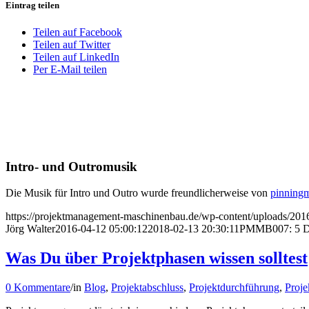
Eintrag teilen
Teilen auf Facebook
Teilen auf Twitter
Teilen auf LinkedIn
Per E-Mail teilen
Intro- und Outromusik
Die Musik für Intro und Outro wurde freundlicherweise von
pinning
https://projektmanagement-maschinenbau.de/wp-content/uploads/
Jörg Walter
2016-04-12 05:00:12
2018-02-13 20:30:11
PMMB007: 5 Ding
Was Du über Projektphasen wissen solltest
0 Kommentare
/
in
Blog
,
Projektabschluss
,
Projektdurchführung
,
Proje