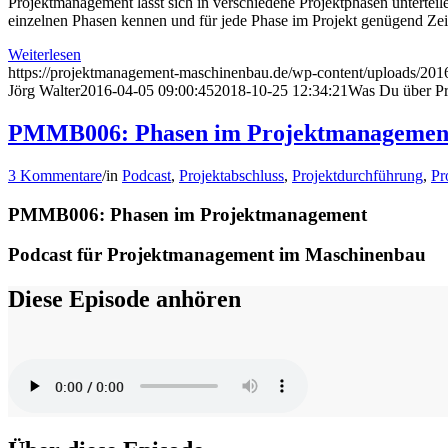
Projektmanagement lässt sich in verschiedene Projektphasen unterteil
einzelnen Phasen kennen und für jede Phase im Projekt genügend Zei
Weiterlesen
https://projektmanagement-maschinenbau.de/wp-content/uploads/
Jörg Walter
2016-04-05 09:00:45
2018-10-25 12:34:21
Was Du über Pro
PMMB006: Phasen im Projektmanagemen
3 Kommentare
/
in
Podcast
,
Projektabschluss
,
Projektdurchführung
,
Pr
PMMB006: Phasen im Projektmanagement
Podcast für Projektmanagement im Maschinenbau
Diese Episode anhören