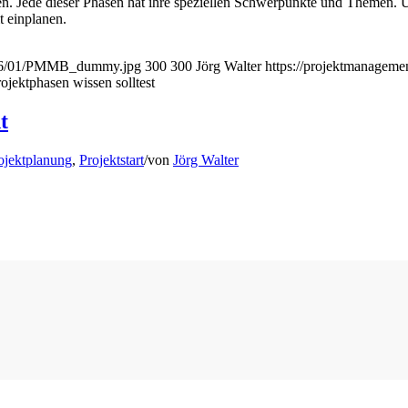
en. Jede dieser Phasen hat ihre speziellen Schwerpunkte und Themen. Un
t einplanen.
2016/01/PMMB_dummy.jpg
300
300
Jörg Walter
https://projektmanagem
jektphasen wissen solltest
t
ojektplanung
,
Projektstart
/
von
Jörg Walter