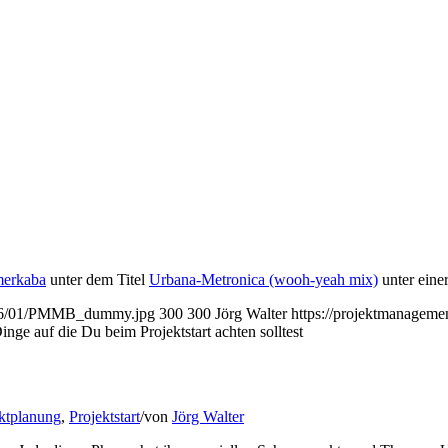
merkaba
unter dem Titel
Urbana-Metronica (wooh-yeah mix)
unter eine
2016/01/PMMB_dummy.jpg
300
300
Jörg Walter
https://projektmanagem
e auf die Du beim Projektstart achten solltest
ktplanung
,
Projektstart
/
von
Jörg Walter