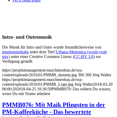
Per E-Mail teilen
Intro- und Outromusik
Die Musik für Intro und Outro wurde freundlicherweise von
pinningmerkaba
unter dem Titel
Urbana-Metronica (wooh-yeah
mix)
unter einer Creative Common Lizenz (
CC-BY 3.0
) zur
Verfügung gestellt.
https://projektmanagement-maschinenbau.de/wp-
content/uploads/2016/01/PMMB_dummy.jpg
300
300
Jörg Walter
https://projektmanagement-maschinenbau.de/wp-
content/uploads/2016/01/PMMB_Logo.jpg
Jörg Walter
2018-03-20
06:00:20
2018-04-25 10:36:59
PMMB079: Das solltest Du wissen,
wenn Du mit Teams arbeitest
PMMB076: Mit Maik Pfingsten in der
PM-Kaffeeküche - Das bewertete