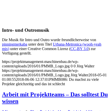
Intro- und Outromusik
Die Musik für Intro und Outro wurde freundlicherweise von
pinningmerkaba
unter dem Titel
Urbana-Metronica (wooh-yeah
mix)
unter einer Creative Common Lizenz (
CC-BY 3.0
) zur
Verfügung gestellt.
https://projektmanagement-maschinenbau.de/wp-
content/uploads/2016/01/PMMB_Logo.jpg
0
0
Jörg Walter
https://projektmanagement-maschinenbau.de/wp-
content/uploads/2016/01/PMMB_Logo.jpg
Jörg Walter
2018-05-01
01:00:55
2018-06-06 12:37:01
PMMB086: Du machst zu viele
Projekte gleichzeitig und das ist schlecht
Arbeit mit Projektteams – Das solltest Du
wissen