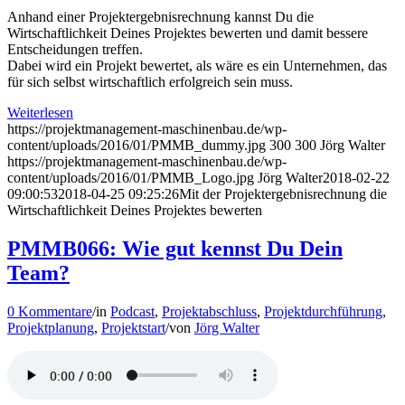
Anhand einer Projektergebnisrechnung kannst Du die
Wirtschaftlichkeit Deines Projektes bewerten und damit bessere
Entscheidungen treffen.
Dabei wird ein Projekt bewertet, als wäre es ein Unternehmen, das
für sich selbst wirtschaftlich erfolgreich sein muss.
Weiterlesen
https://projektmanagement-maschinenbau.de/wp-
content/uploads/2016/01/PMMB_dummy.jpg
300
300
Jörg Walter
https://projektmanagement-maschinenbau.de/wp-
content/uploads/2016/01/PMMB_Logo.jpg
Jörg Walter
2018-02-22
09:00:53
2018-04-25 09:25:26
Mit der Projektergebnisrechnung die
Wirtschaftlichkeit Deines Projektes bewerten
PMMB066: Wie gut kennst Du Dein
Team?
0 Kommentare
/
in
Podcast
,
Projektabschluss
,
Projektdurchführung
,
Projektplanung
,
Projektstart
/
von
Jörg Walter