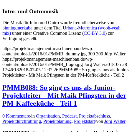
Intro- und Outromusik
Die Musik für Intro und Outro wurde freundlicherweise von
pinningmerkaba
unter dem Titel
Urbana-Metronica (wooh-yeah
mix)
unter einer Creative Common Lizenz (
CC-BY 3.0
) zur
Verfügung gestellt.
https://projektmanagement-maschinenbau.de/wp-
content/uploads/2016/01/PMMB_dummy.jpg
300
300
Jörg Walter
https://projektmanagement-maschinenbau.de/wp-
content/uploads/2016/01/PMMB_Logo.jpg
Jörg Walter
2018-06-28
17:46:18
2018-07-05 12:32:26
PMMB089: So ging es uns als Junior-
Projektleiter - Mit Maik Pfingsten in der PM-Kaffeeküche - Teil 2
PMMB088: So ging es uns als Junior-
Projektleiter - Mit Maik Pfingsten in der
PM-Kaffeeküche - Teil 1
0 Kommentare
/
in
Organisation
,
Podcast
,
Projektabschluss
,
Projektdurchführung
,
Projektplanung
,
Projektstart
/
von
Jörg Walter