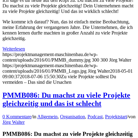
Ich sage es dir heute auf den Kopf zu: Du machst zu viele Projekte!
Du machst zu viele Projekte gleichzeitig! Dein Unternehmen macht
zu viele Projekte gleichzeitig! Und das ist wirklich schlecht!
Wie komme ich darauf? Nun, das ist einfach meine Beobachtung,
meine Erfahrung der vergangenen Jahre. Die Unternehmen, die ich
kennen lernen durfte machten in großer Anzahl zu viele Projekte
gleichzeitig.
Weiterlesen
https://projektmanagement-maschinenbau.de/wp-
content/uploads/2016/01/PMMB_dummy.jpg
300
300
Jörg Walter
https://projektmanagement-maschinenbau.de/wp-
content/uploads/2016/01/PMMB_Logo.jpg
Jörg Walter
2018-05-01
09:00:37
2018-07-06 15:50:30
Zu viele Projekte solltest Du
vermeiden – Das sind die Ursachen
PMMB086: Du machst zu viele Projekte
gleichzeitig und das ist schlecht
0 Kommentare
/
in
Allgemein
,
Organisation
,
Podcast
,
Projektstart
/
von
Jörg Walter
PMMB086: Du machst zu viele Projekte gleichzeitig