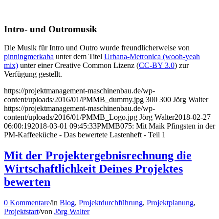
Intro- und Outromusik
Die Musik für Intro und Outro wurde freundlicherweise von
pinningmerkaba
unter dem Titel
Urbana-Metronica (wooh-yeah
mix)
unter einer Creative Common Lizenz (
CC-BY 3.0
) zur
Verfügung gestellt.
https://projektmanagement-maschinenbau.de/wp-
content/uploads/2016/01/PMMB_dummy.jpg
300
300
Jörg Walter
https://projektmanagement-maschinenbau.de/wp-
content/uploads/2016/01/PMMB_Logo.jpg
Jörg Walter
2018-02-27
06:00:19
2018-03-01 09:45:33
PMMB075: Mit Maik Pfingsten in der
PM-Kaffeeküche - Das bewertete Lastenheft - Teil 1
Mit der Projektergebnisrechnung die
Wirtschaftlichkeit Deines Projektes
bewerten
0 Kommentare
/
in
Blog
,
Projektdurchführung
,
Projektplanung
,
Projektstart
/
von
Jörg Walter