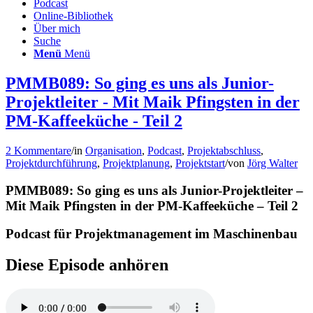
Podcast
Online-Bibliothek
Über mich
Suche
Menü
Menü
PMMB089: So ging es uns als Junior-
Projektleiter - Mit Maik Pfingsten in der
PM-Kaffeeküche - Teil 2
2 Kommentare
/
in
Organisation
,
Podcast
,
Projektabschluss
,
Projektdurchführung
,
Projektplanung
,
Projektstart
/
von
Jörg Walter
PMMB089: So ging es uns als Junior-Projektleiter –
Mit Maik Pfingsten in der PM-Kaffeeküche – Teil 2
Podcast für Projektmanagement im Maschinenbau
Diese Episode anhören