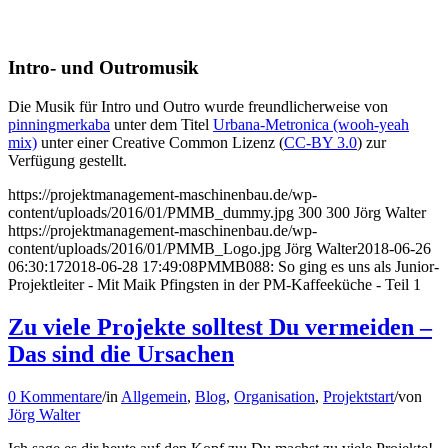
Intro- und Outromusik
Die Musik für Intro und Outro wurde freundlicherweise von
pinningmerkaba
unter dem Titel
Urbana-Metronica (wooh-yeah
mix)
unter einer Creative Common Lizenz (
CC-BY 3.0
) zur
Verfügung gestellt.
https://projektmanagement-maschinenbau.de/wp-
content/uploads/2016/01/PMMB_dummy.jpg
300
300
Jörg Walter
https://projektmanagement-maschinenbau.de/wp-
content/uploads/2016/01/PMMB_Logo.jpg
Jörg Walter
2018-06-26
06:30:17
2018-06-28 17:49:08
PMMB088: So ging es uns als Junior-
Projektleiter - Mit Maik Pfingsten in der PM-Kaffeeküche - Teil 1
Zu viele Projekte solltest Du vermeiden –
Das sind die Ursachen
0 Kommentare
/
in
Allgemein
,
Blog
,
Organisation
,
Projektstart
/
von
Jörg Walter