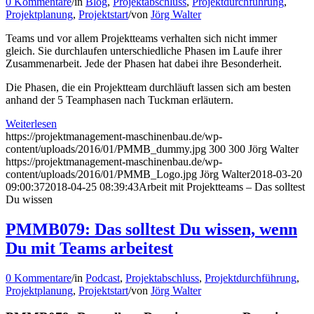
0 Kommentare
/
in
Blog
,
Projektabschluss
,
Projektdurchführung
,
Projektplanung
,
Projektstart
/
von
Jörg Walter
Teams und vor allem Projektteams verhalten sich nicht immer
gleich. Sie durchlaufen unterschiedliche Phasen im Laufe ihrer
Zusammenarbeit. Jede der Phasen hat dabei ihre Besonderheit.
Die Phasen, die ein Projektteam durchläuft lassen sich am besten
anhand der 5 Teamphasen nach Tuckman erläutern.
Weiterlesen
https://projektmanagement-maschinenbau.de/wp-
content/uploads/2016/01/PMMB_dummy.jpg
300
300
Jörg Walter
https://projektmanagement-maschinenbau.de/wp-
content/uploads/2016/01/PMMB_Logo.jpg
Jörg Walter
2018-03-20
09:00:37
2018-04-25 08:39:43
Arbeit mit Projektteams – Das solltest
Du wissen
PMMB079: Das solltest Du wissen, wenn
Du mit Teams arbeitest
0 Kommentare
/
in
Podcast
,
Projektabschluss
,
Projektdurchführung
,
Projektplanung
,
Projektstart
/
von
Jörg Walter