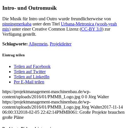
Intro- und Outromusik
Die Musik für Intro und Outro wurde freundlicherweise von
pinningmerkaba
unter dem Titel
Urbana-Metronica (wooh-yeah
mix)
unter einer Creative Common Lizenz (
CC-BY 3.0
) zur
Verfügung gestellt.
Schlagworte:
Allgemein
,
Projektleiter
Eintrag teilen
Teilen auf Facebook
Teilen auf Twitter
Teilen auf LinkedIn
Per E-Mail teilen
https://projektmanagement-maschinenbau.de/wp-
content/uploads/2016/01/PMMB_Logo.jpg
0
0
Jörg Walter
https://projektmanagement-maschinenbau.de/wp-
content/uploads/2016/01/PMMB_Logo.jpg
Jörg Walter
2017-11-14
06:00:33
2018-02-05 22:42:14
PMMB061: Große Projekte brauchen
große Pläne