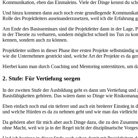
Kommunikation, eben das Einmaleins. Viele der Dinge kennst du sch
Und hinzu kommen dann auch noch erste grundlegende Kommunikations
Rolle des Projektleiters auseinanderzusetzen, weil ich die Erfahrung 
Am Ende des Basisseminars sind die Projektleiter dann in der Lage, Pr
in der Theorie zu verharren, sondern möglichst schnell ins Tun zu 
kennen, sondern auch zu können.
Projektleiter sollten in dieser Phase ihre ersten Projekte selbstständ
wie die Unternehmen gestrickt sind, welche Art der Projekte es da ger
Hierbei kann man durch Coaching und Mentoring unterstützen, um da
2. Stufe: Für Vertiefung sorgen
In der zweiten Stufe der Ausbildung geht es dann um Vertiefung und
Basisfähigkeiten gehören. Das wären dann so Dinge wie Risikomanag
Eben einfach noch mal ein tieferer und auch ein breiterer Einstieg i
und welche Hürden es da zu nehmen geht und wie man das vielleicht 
Da gehören aber für mich aber auch Dinge dazu, die zu den Zusamme
ohne Macht, weil wir ja in der Regel nicht der disziplinarische Vo