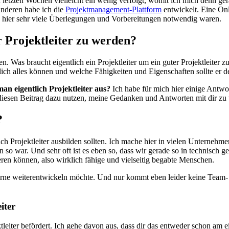
n letzten Wochen vielleicht ein wenig verfolgt, womit ich mich denn ger
 anderen habe ich die
Projektmanagement-Plattform
entwickelt. Eine Onl
ss hier sehr viele Überlegungen und Vorbereitungen notwendig waren.
r Projektleiter zu werden?
. Was braucht eigentlich ein Projektleiter um ein guter Projektleiter
tlich alles können und welche Fähigkeiten und Eigenschaften sollte er
man eigentlich Projektleiter aus?
Ich habe für mich hier einige Antwo
iesen Beitrag dazu nutzen, meine Gedanken und Antworten mit dir zu t
?
ich Projektleiter ausbilden sollten. Ich mache hier in vielen Untern
nn so war. Und sehr oft ist es eben so, dass wir gerade so in technisc
ren können, also wirklich fähige und vielseitig begabte Menschen.
rne weiterentwickeln möchte. Und nur kommt eben leider keine Team- od
iter
eiter befördert. Ich gehe davon aus, dass dir das entweder schon am ei