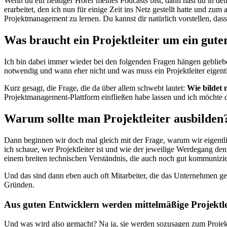
Wenn du ein fleißiger Hörer meines Podcasts bist, dann hast du in de
erarbeitet, den ich nun für einige Zeit ins Netz gestellt hatte und zum
Projektmanagement zu lernen. Du kannst dir natürlich vorstellen, da
Was braucht ein Projektleiter um ein gute
Ich bin dabei immer wieder bei den folgenden Fragen hängen geblieben
notwendig und wann eher nicht und was muss ein Projektleiter eigen
Kurz gesagt, die Frage, die da über allem schwebt lautet:
Wie bildet 
Projektmanagement-Plattform einfließen habe lassen und ich möchte d
Warum sollte man Projektleiter ausbilden
Dann beginnen wir doch mal gleich mit der Frage, warum wir eigentl
ich schaue, wer Projektleiter ist und wie der jeweilige Werdegang de
einem breiten technischen Verständnis, die auch noch gut kommunizie
Und das sind dann eben auch oft Mitarbeiter, die das Unternehmen ge
Gründen.
Aus guten Entwicklern werden mittelmäßige Projektle
Und was wird also gemacht? Na ja, sie werden sozusagen zum Projektl