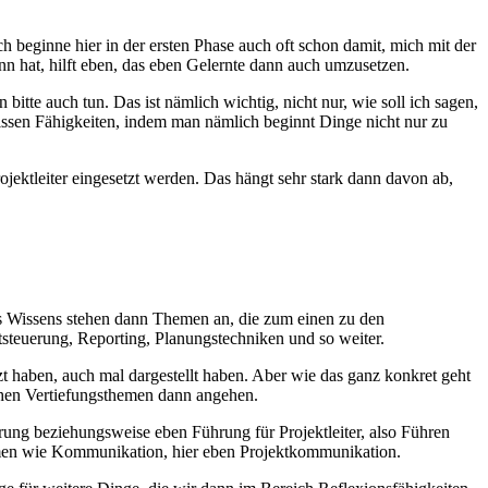
ginne hier in der ersten Phase auch oft schon damit, mich mit der
ann hat, hilft eben, das eben Gelernte dann auch umzusetzen.
itte auch tun. Das ist nämlich wichtig, nicht nur, wie soll ich sagen,
ssen Fähigkeiten, indem man nämlich beginnt Dinge nicht nur zu
rojektleiter eingesetzt werden. Das hängt sehr stark dann davon ab,
es Wissens stehen dann Themen an, die zum einen zu den
teuerung, Reporting, Planungstechniken und so weiter.
zt haben, auch mal dargestellt haben. Aber wie das ganz konkret geht
lchen Vertiefungsthemen dann angehen.
ng beziehungsweise eben Führung für Projektleiter, also Führen
hemen wie Kommunikation, hier eben Projektkommunikation.