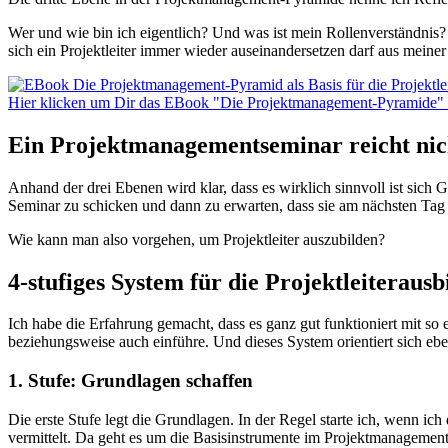
Wer und wie bin ich eigentlich? Und was ist mein Rollenverständnis?
sich ein Projektleiter immer wieder auseinandersetzen darf aus meiner
Hier klicken um Dir das EBook "Die Projektmanagement-Pyramide" au
Ein Projektmanagementseminar reicht nic
Anhand der drei Ebenen wird klar, dass es wirklich sinnvoll ist sich
Seminar zu schicken und dann zu erwarten, dass sie am nächsten Tag v
Wie kann man also vorgehen, um Projektleiter auszubilden?
4-stufiges System für die Projektleiteraus
Ich habe die Erfahrung gemacht, dass es ganz gut funktioniert mit so
beziehungsweise auch einführe. Und dieses System orientiert sich eben
1. Stufe: Grundlagen schaffen
Die erste Stufe legt die Grundlagen. In der Regel starte ich, wenn
vermittelt. Da geht es um die Basisinstrumente im Projektmanagement