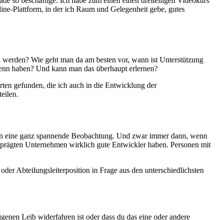
ade so beschäftige. Ich habe zum einen einen dreiteiligen Videokurs
ine-Plattform, in der ich Raum und Gelegenheit gebe, gutes
 zu werden? Wie geht man da am besten vor, wann ist Unterstützung
 denn haben? Und kann man das überhaupt erlernen?
rten gefunden, die ich auch in die Entwicklung der
eilen.
ehmen eine ganz spannende Beobachtung. Und zwar immer dann, wenn
h geprägten Unternehmen wirklich gute Entwickler haben. Personen mit
er Abteilungsleiterposition in Frage aus den unterschiedlichsten
genen Leib widerfahren ist oder dass du das eine oder andere