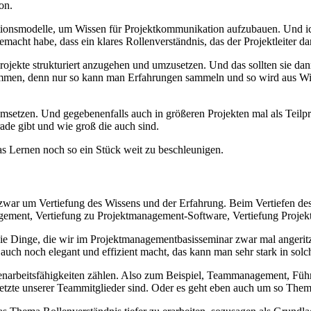
on.
modelle, um Wissen für Projektkommunikation aufzubauen. Und ich be
gemacht habe, dass ein klares Rollenverständnis, das der Projektleiter d
ojekte strukturiert anzugehen und umzusetzen. Und das sollten sie dann b
kommen, denn nur so kann man Erfahrungen sammeln und so wird aus Wi
ig umsetzen. Und gegebenenfalls auch in größeren Projekten mal als Teilp
ade gibt und wie groß die auch sind.
s Lernen noch so ein Stück weit zu beschleunigen.
 zwar um Vertiefung des Wissens und der Erfahrung. Beim Vertiefen d
ement, Vertiefung zu Projektmanagement-Software, Vertiefung Projekts
n die Dinge, die wir im Projektmanagementbasisseminar zwar mal angerit
auch noch elegant und effizient macht, das kann man sehr stark in so
narbeitsfähigkeiten zählen. Also zum Beispiel, Teammanagement, Führu
rgesetzte unserer Teammitglieder sind. Oder es geht eben auch um so T