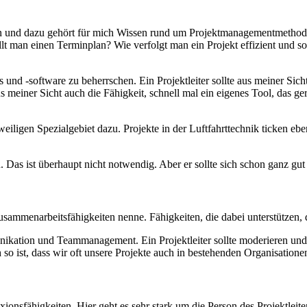
iten und dazu gehört für mich Wissen rund um Projektmanagementmethod
t man einen Terminplan? Wie verfolgt man ein Projekt effizient und so 
 -software zu beherrschen. Ein Projektleiter sollte aus meiner Sicht 
iner Sicht auch die Fähigkeit, schnell mal ein eigenes Tool, das ger
igen Spezialgebiet dazu. Projekte in der Luftfahrttechnik ticken eben
n. Das ist überhaupt nicht notwendig. Aber er sollte sich schon ganz gu
Zusammenarbeitsfähigkeiten nenne. Fähigkeiten, die dabei unterstütze
kation und Teammanagement. Ein Projektleiter sollte moderieren und
h so ist, dass wir oft unsere Projekte auch in bestehenden Organisatione
nsfähigkeiten. Hier geht es sehr stark um die Person des Projektleiter