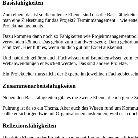
Basisfähigkeiten
Zum einen, das ist so die unterste Ebene, sind das die Basisfähigke
man eine Zielsetzung für das Projekt? Terminmanagement – wie erstell
Projektmanagements.
Dazu kommen dann noch so Fähigkeiten wie Projektmanagementtools und
verwenden können. Das gehört zum Handwerkszeug. Dazu gehört aus me
schnitzen. Hier hilft es, wenn du dich gut mit Excel auskennst.
Und natürlich gehören auch Fachwissen und Branchenwissen zum jeweil
Webanwendungen entwickelt werden. Das sind andere Projekte.
Ein Projektleiter muss nicht der Experte im jeweiligen Fachgebiet sei
Zusammenarbeitsfähigkeiten
Neben den Basisfähigkeiten gibt es die zweite Ebene, die ich gerne 
Führung ist da so ein Thema. Aber auch das Wissen rund um Kommuni
sollte er sich irgendwie mit Organisationen auskennen, weil es ja doc
Reflexionsfähigkeiten
Die dritte Ebene in der Projektmanagement-Pyramide nenne ich Reflexio