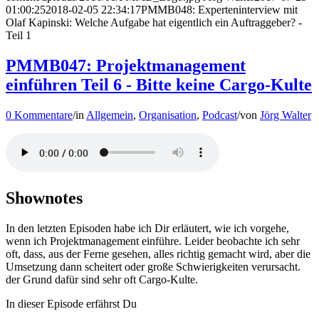
01:00:25
2018-02-05 22:34:17
PMMB048: Experteninterview mit
Olaf Kapinski: Welche Aufgabe hat eigentlich ein Auftraggeber? -
Teil 1
PMMB047: Projektmanagement
einführen Teil 6 - Bitte keine Cargo-Kulte
0 Kommentare
/
in
Allgemein
,
Organisation
,
Podcast
/
von
Jörg Walter
Shownotes
In den letzten Episoden habe ich Dir erläutert, wie ich vorgehe,
wenn ich Projektmanagement einführe. Leider beobachte ich sehr
oft, dass, aus der Ferne gesehen, alles richtig gemacht wird, aber die
Umsetzung dann scheitert oder große Schwierigkeiten verursacht.
der Grund dafür sind sehr oft Cargo-Kulte.
In dieser Episode erfährst Du