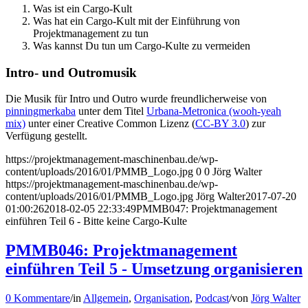
Was ist ein Cargo-Kult
Was hat ein Cargo-Kult mit der Einführung von
Projektmanagement zu tun
Was kannst Du tun um Cargo-Kulte zu vermeiden
Intro- und Outromusik
Die Musik für Intro und Outro wurde freundlicherweise von
pinningmerkaba
unter dem Titel
Urbana-Metronica (wooh-yeah
mix)
unter einer Creative Common Lizenz (
CC-BY 3.0
) zur
Verfügung gestellt.
https://projektmanagement-maschinenbau.de/wp-
content/uploads/2016/01/PMMB_Logo.jpg
0
0
Jörg Walter
https://projektmanagement-maschinenbau.de/wp-
content/uploads/2016/01/PMMB_Logo.jpg
Jörg Walter
2017-07-20
01:00:26
2018-02-05 22:33:49
PMMB047: Projektmanagement
einführen Teil 6 - Bitte keine Cargo-Kulte
PMMB046: Projektmanagement
einführen Teil 5 - Umsetzung organisieren
0 Kommentare
/
in
Allgemein
,
Organisation
,
Podcast
/
von
Jörg Walter