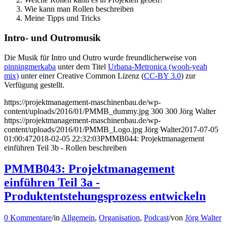
Wie kann man Rollen beschreiben
Meine Tipps und Tricks
Intro- und Outromusik
Die Musik für Intro und Outro wurde freundlicherweise von
pinningmerkaba
unter dem Titel
Urbana-Metronica (wooh-yeah
mix)
unter einer Creative Common Lizenz (
CC-BY 3.0
) zur
Verfügung gestellt.
https://projektmanagement-maschinenbau.de/wp-
content/uploads/2016/01/PMMB_dummy.jpg
300
300
Jörg Walter
https://projektmanagement-maschinenbau.de/wp-
content/uploads/2016/01/PMMB_Logo.jpg
Jörg Walter
2017-07-05
01:00:47
2018-02-05 22:32:03
PMMB044: Projektmanagement
einführen Teil 3b - Rollen beschreiben
PMMB043: Projektmanagement
einführen Teil 3a -
Produktentstehungsprozess entwickeln
0 Kommentare
/
in
Allgemein
,
Organisation
,
Podcast
/
von
Jörg Walter