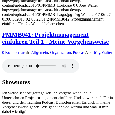
https://projektmanagement-maschinenbau.de/wp-
content/uploads/2016/01/PMMB_Logo.jpg
0
0
Jörg Walter
https://projektmanagement-maschinenbau.de/wp-
content/uploads/2016/01/PMMB_Logo.jpg
Jörg Walter
2017-06-27
01:00:38
2018-02-05 22:31:24
PMMB042: Projektmanagement
einführen Teil 2 - Wandel beherrschen
PMMB041: Projektmanagement
einführen Teil 1 - Meine Vorgehensweise
0 Kommentare
/
in
Allgemein
,
Organisation
,
Podcast
/
von
Jörg Walter
Shownotes
Ich werde sehr oft gefragt, wie ich vorgehe wenn ich in
Unternehmen Projektmanagement einführe. Und so werde ich Dir in
dieser und den nächsten Podcast-Episoden einen Einblick in meine
Vorgehensweise geben. Wie gehe ich vor, warum und was ist mir
dabei wichtig?