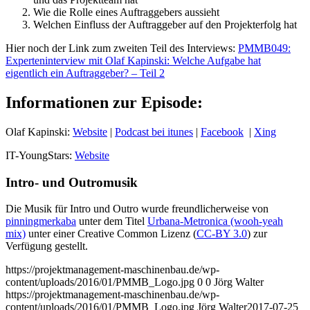
Wie die Rolle eines Auftraggebers aussieht
Welchen Einfluss der Auftraggeber auf den Projekterfolg hat
Hier noch der Link zum zweiten Teil des Interviews:
PMMB049:
Experteninterview mit Olaf Kapinski: Welche Aufgabe hat
eigentlich ein Auftraggeber? – Teil 2
Informationen zur Episode:
Olaf Kapinski:
Website
|
Podcast bei itunes
|
Facebook
|
Xing
IT-YoungStars:
Website
Intro- und Outromusik
Die Musik für Intro und Outro wurde freundlicherweise von
pinningmerkaba
unter dem Titel
Urbana-Metronica (wooh-yeah
mix)
unter einer Creative Common Lizenz (
CC-BY 3.0
) zur
Verfügung gestellt.
https://projektmanagement-maschinenbau.de/wp-
content/uploads/2016/01/PMMB_Logo.jpg
0
0
Jörg Walter
https://projektmanagement-maschinenbau.de/wp-
content/uploads/2016/01/PMMB_Logo.jpg
Jörg Walter
2017-07-25