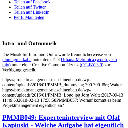
Teilen auf Facebook
Teilen auf Twitter
Teilen auf LinkedIn
Per E-Mail teilen
Intro- und Outromusik
Die Musik für Intro und Outro wurde freundlicherweise von
pinningmerkaba
unter dem Titel
Urbana-Metronica (wooh-yeah
mix)
unter einer Creative Common Lizenz (
CC-BY 3.0
) zur
Verfügung gestellt.
https://projektmanagement-maschinenbau.de/wp-
content/uploads/2016/01/PMMB_dummy.jpg
300
300
Jörg Walter
https://projektmanagement-maschinenbau.de/wp-
content/uploads/2016/01/PMMB_Logo.jpg
Jörg Walter
2017-09-13
11:49:53
2018-02-13 17:58:58
PMMB057: Worauf kommt es beim
Projektmanagement eigentlich an?
PMMB049: Experteninterview mit Olaf
Kapinski - Welche Aufgabe hat eigentlich