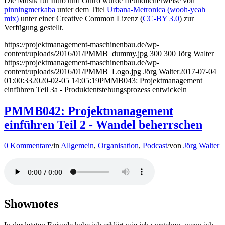
Die Musik für Intro und Outro wurde freundlicherweise von
pinningmerkaba
unter dem Titel
Urbana-Metronica (wooh-yeah
mix)
unter einer Creative Common Lizenz (
CC-BY 3.0
) zur
Verfügung gestellt.
https://projektmanagement-maschinenbau.de/wp-
content/uploads/2016/01/PMMB_dummy.jpg
300
300
Jörg Walter
https://projektmanagement-maschinenbau.de/wp-
content/uploads/2016/01/PMMB_Logo.jpg
Jörg Walter
2017-07-04
01:00:33
2020-02-05 14:05:19
PMMB043: Projektmanagement
einführen Teil 3a - Produktentstehungsprozess entwickeln
PMMB042: Projektmanagement
einführen Teil 2 - Wandel beherrschen
0 Kommentare
/
in
Allgemein
,
Organisation
,
Podcast
/
von
Jörg Walter
Shownotes