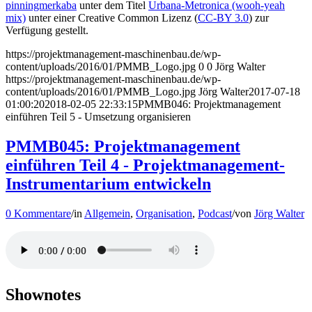
pinningmerkaba
unter dem Titel
Urbana-Metronica (wooh-yeah
mix)
unter einer Creative Common Lizenz (
CC-BY 3.0
) zur
Verfügung gestellt.
https://projektmanagement-maschinenbau.de/wp-
content/uploads/2016/01/PMMB_Logo.jpg
0
0
Jörg Walter
https://projektmanagement-maschinenbau.de/wp-
content/uploads/2016/01/PMMB_Logo.jpg
Jörg Walter
2017-07-18
01:00:20
2018-02-05 22:33:15
PMMB046: Projektmanagement
einführen Teil 5 - Umsetzung organisieren
PMMB045: Projektmanagement
einführen Teil 4 - Projektmanagement-
Instrumentarium entwickeln
0 Kommentare
/
in
Allgemein
,
Organisation
,
Podcast
/
von
Jörg Walter
Shownotes