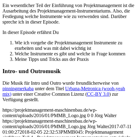
Ein wesentlicher Teil der Einführung von Projektmanagement ist die
Ausarbeitung des Projektmanagement-Instrumentariums. Also, die
Festlegung welche Instrumente wie zu verwenden sind. Darüber
spreche ich in dieser Episode.
In dieser Episode erfährst Du
Wie ich vorgehe die Projektmanagement Instrumente zu
erarbeiten und was mit dabei wichtig ist
Welche Instrumente es gibt und welche in Frage kommen
Meine Tipps und Tricks aus der Praxis
Intro- und Outromusik
Die Musik für Intro und Outro wurde freundlicherweise von
pinningmerkaba
unter dem Titel
Urbana-Metronica (wooh-yeah
mix)
unter einer Creative Common Lizenz (
CC-BY 3.0
) zur
Verfügung gestellt.
https://projektmanagement-maschinenbau.de/wp-
content/uploads/2016/01/PMMB_Logo.jpg
0
0
Jörg Walter
https://projektmanagement-maschinenbau.de/wp-
content/uploads/2016/01/PMMB_Logo.jpg
Jörg Walter
2017-07-11
01:00:27
2018-02-05 22:32:53
PMMB045: Projektmanagement