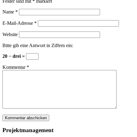
Felder sind mit
*
markiert
Name
*
E-Mail-Adresse
*
Website
Bitte gib eine Antwort in Ziffern ein:
20 − drei =
Kommentar
*
Projektmanagement