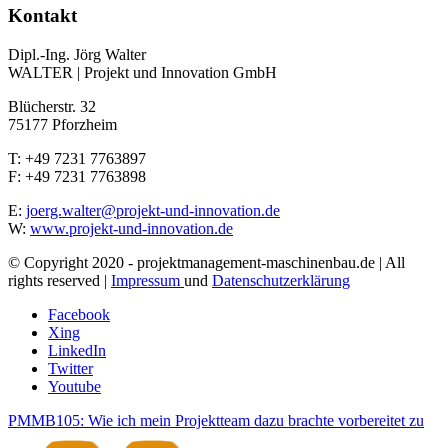
Kontakt
Dipl.-Ing. Jörg Walter
WALTER | Projekt und Innovation GmbH
Blücherstr. 32
75177 Pforzheim
T: +49 7231 7763897
F: +49 7231 7763898
E:
joerg.walter@projekt-und-innovation.de
W:
www.projekt-und-innovation.de
© Copyright 2020 - projektmanagement-maschinenbau.de | All
rights reserved |
Impressum
und
Datenschutzerklärung
Facebook
Xing
LinkedIn
Twitter
Youtube
PMMB105: Wie ich mein Projektteam dazu brachte vorbereitet zu