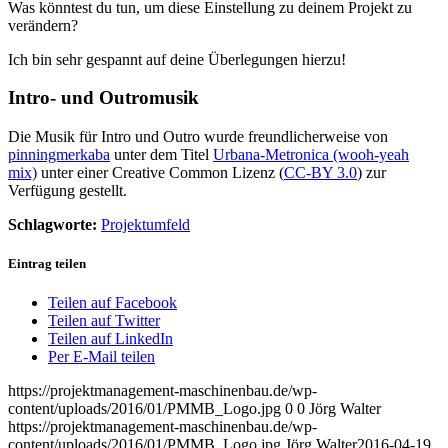
Was könntest du tun, um diese Einstellung zu deinem Projekt zu
verändern?
Ich bin sehr gespannt auf deine Überlegungen hierzu!
Intro- und Outromusik
Die Musik für Intro und Outro wurde freundlicherweise von
pinningmerkaba
unter dem Titel
Urbana-Metronica (wooh-yeah
mix)
unter einer Creative Common Lizenz (
CC-BY 3.0
) zur
Verfügung gestellt.
Schlagworte:
Projektumfeld
Eintrag teilen
Teilen auf Facebook
Teilen auf Twitter
Teilen auf LinkedIn
Per E-Mail teilen
https://projektmanagement-maschinenbau.de/wp-
content/uploads/2016/01/PMMB_Logo.jpg
0
0
Jörg Walter
https://projektmanagement-maschinenbau.de/wp-
content/uploads/2016/01/PMMB_Logo.jpg
Jörg Walter
2016-04-19