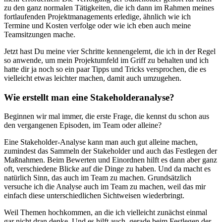
zu den ganz normalen Tätigkeiten, die ich dann im Rahmen meines
fortlaufenden Projektmanagements erledige, ähnlich wie ich
Termine und Kosten verfolge oder wie ich eben auch meine
Teamsitzungen mache.
Jetzt hast Du meine vier Schritte kennengelernt, die ich in der Regel
so anwende, um mein Projektumfeld im Griff zu behalten und ich
hatte dir ja noch so ein paar Tipps und Tricks versprochen, die es
vielleicht etwas leichter machen, damit auch umzugehen.
Wie erstellt man eine Stakeholderanalyse?
Beginnen wir mal immer, die erste Frage, die kennst du schon aus
den vergangenen Episoden, im Team oder alleine?
Eine Stakeholder-Analyse kann man auch gut alleine machen,
zumindest das Sammeln der Stakeholder und auch das Festlegen der
Maßnahmen. Beim Bewerten und Einordnen hilft es dann aber ganz
oft, verschiedene Blicke auf die Dinge zu haben. Und da macht es
natürlich Sinn, das auch im Team zu machen. Grundsätzlich
versuche ich die Analyse auch im Team zu machen, weil das mir
einfach diese unterschiedlichen Sichtweisen wiederbringt.
Weil Themen hochkommen, an die ich vielleicht zunächst einmal
gar nicht dran denke. Und es hilft auch, gerade beim Festlegen der