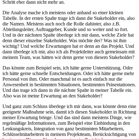
Schritt eher dann nicht mehr an.
Die Analyse mache ich meistens oder anhand so einer kleinen
Tabelle. In der ersten Spalte trage ich dann die Stakeholder ein, also
die Namen. Meistens auch noch die Rolle dahinter, also z.B.
Abteilungsleiter, Auftraggeber, Kunde und so weiter und so fort.
Und in der nächsten Spalte überlege ich mir dann, welche Ziele hat
denn dieser einzelne Stakeholder. Was möchte der? Was ist ihm
wichtig? Und welche Erwartungen hat er denn an das Projekt. Und
dann überlege ich mir, also ich als Projektleiter auch gemeinsam mit
meinem Team, was hätten wir denn gerne von diesem Stakeholder?
Das könnte zum Beispiel sein, ich hätte gerne Unterstützung. Oder
ich hätte gerne schnelle Entscheidungen. Oder ich hätte gerne mehr
Personal von ihm. Oder manchmal ist es auch einfach nur die
Anwesenheit in bestimmten Situationen, bestimmten Präsentationen.
Und das trage ich dann in die nächste Spalte in meiner Tabelle ein.
Also was ist meine Erwartung an den Stakeholder?
Und ganz zum Schluss überlege ich mir dann, was könnte denn eine
geeignete Maßnahme sein, damit ich diesen Stakeholder in Richtung
meiner Erwartung bringe. Und das sind dann meistens Dinge, wie
regelmäßige Informationen, zum Beispiel eine Einbindung in den
Lenkungskreis, Integration von ganz bestimmten Mitarbeitern,
Schlüsselmitarbeitern in meinem Projektteam, Berücksichtigung von