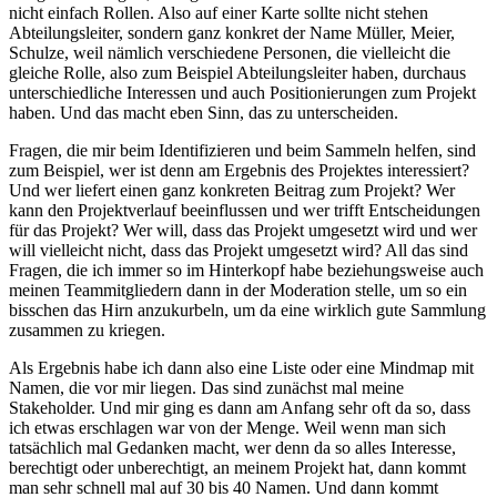
nicht einfach Rollen. Also auf einer Karte sollte nicht stehen
Abteilungsleiter, sondern ganz konkret der Name Müller, Meier,
Schulze, weil nämlich verschiedene Personen, die vielleicht die
gleiche Rolle, also zum Beispiel Abteilungsleiter haben, durchaus
unterschiedliche Interessen und auch Positionierungen zum Projekt
haben. Und das macht eben Sinn, das zu unterscheiden.
Fragen, die mir beim Identifizieren und beim Sammeln helfen, sind
zum Beispiel, wer ist denn am Ergebnis des Projektes interessiert?
Und wer liefert einen ganz konkreten Beitrag zum Projekt? Wer
kann den Projektverlauf beeinflussen und wer trifft Entscheidungen
für das Projekt? Wer will, dass das Projekt umgesetzt wird und wer
will vielleicht nicht, dass das Projekt umgesetzt wird? All das sind
Fragen, die ich immer so im Hinterkopf habe beziehungsweise auch
meinen Teammitgliedern dann in der Moderation stelle, um so ein
bisschen das Hirn anzukurbeln, um da eine wirklich gute Sammlung
zusammen zu kriegen.
Als Ergebnis habe ich dann also eine Liste oder eine Mindmap mit
Namen, die vor mir liegen. Das sind zunächst mal meine
Stakeholder. Und mir ging es dann am Anfang sehr oft da so, dass
ich etwas erschlagen war von der Menge. Weil wenn man sich
tatsächlich mal Gedanken macht, wer denn da so alles Interesse,
berechtigt oder unberechtigt, an meinem Projekt hat, dann kommt
man sehr schnell mal auf 30 bis 40 Namen. Und dann kommt