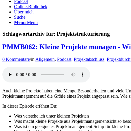
Podcast
Online-Bibliothek
Über mich
Suche
Menü
Menü
Schlagwortarchiv für:
Projektstrukturierung
PMMB062: Kleine Projekte managen - Wie
0 Kommentare
/
in
Allgemein
,
Podcast
,
Projektabschluss
,
Projektdurch
Auch kleine Projekte haben eine Menge Besonderheiten und viele Unte
Projektmanagement auf die Größe eines Projekt angepasst sein. Wie s
In dieser Episode erfährst Du:
Was verstehe ich unter kleinen Projekten
Was macht kleine Projekte aus Projektmanagementsicht so bes
Was ist ein geeignetes Projektmanagement-Setup für kleine Pro