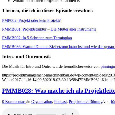
Worauf bei kleinen Projekten zu achten ist
Themen, die ich in dieser Episode erwähne:
PMP002: Projekt oder kein Projekt?
PMMB001: Projektstruktur – Die Mutter aller Instrumente
PMMB002: In 5 Schritten zum Terminplan
PMMB036: Warum Du eine Zielsetzung brauchst und wie das genau 
Intro- und Outromusik
Die Musik für Intro und Outro wurde freundlicherweise von
pinning
https://projektmanagement-maschinenbau.de/wp-content/uploads/
Walter
2017-11-16 14:00:50
2018-03-30 13:58:47
PMMB062: Kleine Pr
PMMB028: Was mache ich als Projektleiter
0 Kommentare
/
in
Organisation
,
Podcast
,
Projektdurchführung
/
von
Jö