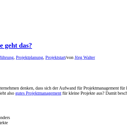
 geht das?
führung
,
Projektplanung
,
Projektstart
/
von
Jörg Walter
rnehmen denken, dass sich der Aufwand für Projektmanagement für klei
ieht also
gutes Projektmanagement
für kleine Projekte aus? Damit besch
onders
jekte