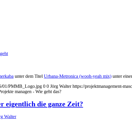
geht
merkaba
unter dem Titel
Urbana-Metronica (wooh-yeah mix)
unter eine
2016/01/PMMB_Logo.jpg
0
0
Jörg Walter
https://projektmanagement-ma
ojekte managen - Wie geht das?
 eigentlich die ganze Zeit?
rg Walter