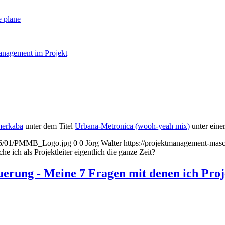
 plane
nagement im Projekt
merkaba
unter dem Titel
Urbana-Metronica (wooh-yeah mix)
unter eine
2016/01/PMMB_Logo.jpg
0
0
Jörg Walter
https://projektmanagement-ma
ch als Projektleiter eigentlich die ganze Zeit?
rung - Meine 7 Fragen mit denen ich Proje