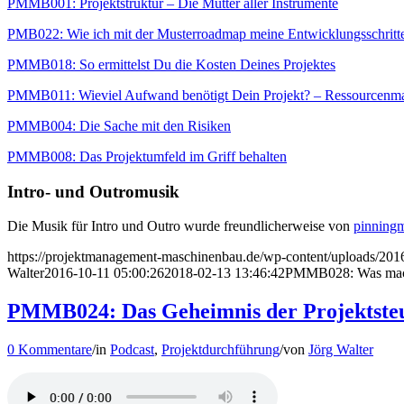
PMMB001: Projektstruktur – Die Mutter aller Instrumente
PMB022: Wie ich mit der Musterroadmap meine Entwicklungsschritte
PMMB018: So ermittelst Du die Kosten Deines Projektes
PMMB011: Wieviel Aufwand benötigt Dein Projekt? – Ressourcenma
PMMB004: Die Sache mit den Risiken
PMMB008: Das Projektumfeld im Griff behalten
Intro- und Outromusik
Die Musik für Intro und Outro wurde freundlicherweise von
pinning
https://projektmanagement-maschinenbau.de/wp-content/uploads/
Walter
2016-10-11 05:00:26
2018-02-13 13:46:42
PMMB028: Was mache i
PMMB024: Das Geheimnis der Projektsteue
0 Kommentare
/
in
Podcast
,
Projektdurchführung
/
von
Jörg Walter