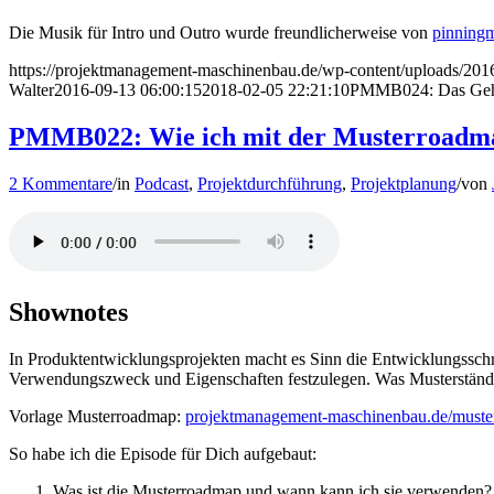
Die Musik für Intro und Outro wurde freundlicherweise von
pinning
https://projektmanagement-maschinenbau.de/wp-content/uploads/
Walter
2016-09-13 06:00:15
2018-02-05 22:21:10
PMMB024: Das Geheim
PMMB022: Wie ich mit der Musterroadmap
2 Kommentare
/
in
Podcast
,
Projektdurchführung
,
Projektplanung
/
von
Shownotes
In Produktentwicklungsprojekten macht es Sinn die Entwicklungsschri
Verwendungszweck und Eigenschaften festzulegen. Was Musterstände s
Vorlage Musterroadmap:
projektmanagement-maschinenbau.de/must
So habe ich die Episode für Dich aufgebaut:
Was ist die Musterroadmap und wann kann ich sie verwenden?