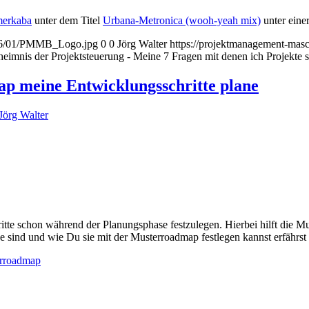
merkaba
unter dem Titel
Urbana-Metronica (wooh-yeah mix)
unter eine
2016/01/PMMB_Logo.jpg
0
0
Jörg Walter
https://projektmanagement-ma
nis der Projektsteuerung - Meine 7 Fragen mit denen ich Projekte s
 meine Entwicklungsschritte plane
Jörg Walter
tte schon während der Planungsphase festzulegen. Hierbei hilft die Mu
ind und wie Du sie mit der Musterroadmap festlegen kannst erfährst 
erroadmap